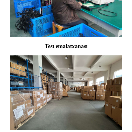
Test emalatxanası