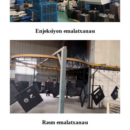
Enjeksiyon emalatxanası
Rəsm emalatxanası