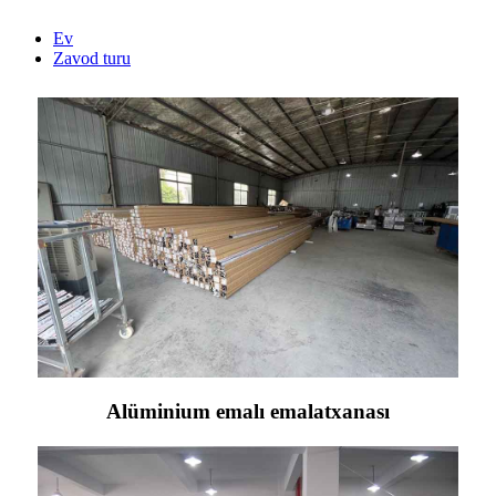
Ev
Zavod turu
Alüminium emalı emalatxanası