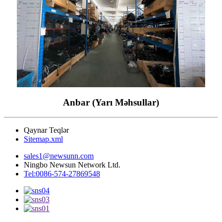
Anbar (Yarı Məhsullar)
Qaynar Teqlər
Sitemap.xml
sales1@newsunn.com
Ningbo Newsun Network Ltd.
Tel:0086-574-27869548