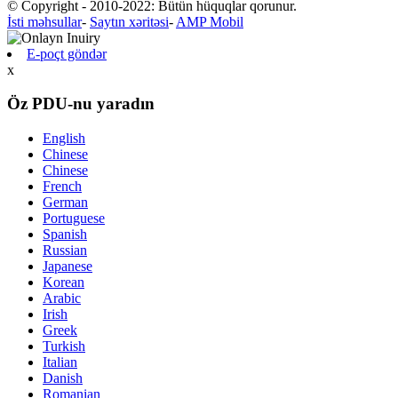
© Copyright - 2010-2022: Bütün hüquqlar qorunur.
İsti məhsullar
-
Saytın xəritəsi
-
AMP Mobil
E-poçt göndər
x
Öz PDU-nu yaradın
English
Chinese
Chinese
French
German
Portuguese
Spanish
Russian
Japanese
Korean
Arabic
Irish
Greek
Turkish
Italian
Danish
Romanian