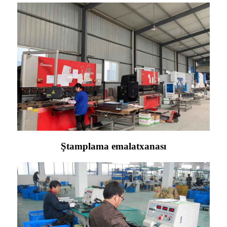
Ştamplama emalatxanası