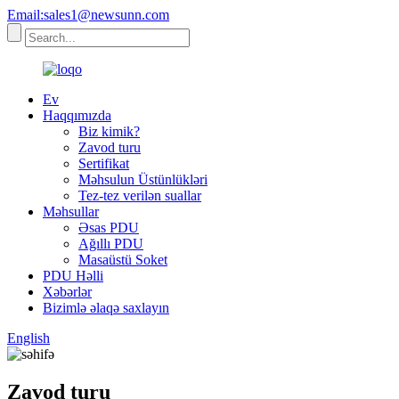
Email:sales1@newsunn.com
Ev
Haqqımızda
Biz kimik?
Zavod turu
Sertifikat
Məhsulun Üstünlükləri
Tez-tez verilən suallar
Məhsullar
Əsas PDU
Ağıllı PDU
Masaüstü Soket
PDU Həlli
Xəbərlər
Bizimlə əlaqə saxlayın
English
Zavod turu