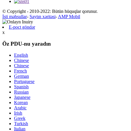
© Copyright - 2010-2022: Bütün hüquqlar qorunur.
İsti məhsullar
-
Saytın xəritəsi
-
AMP Mobil
E-poçt göndər
x
Öz PDU-nu yaradın
English
Chinese
Chinese
French
German
Portuguese
Spanish
Russian
Japanese
Korean
Arabic
Irish
Greek
Turkish
Italian