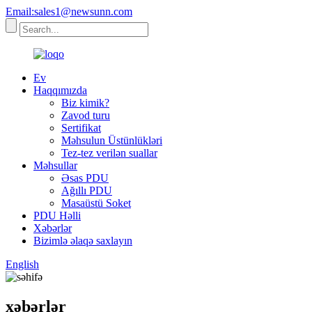
Email:sales1@newsunn.com
Ev
Haqqımızda
Biz kimik?
Zavod turu
Sertifikat
Məhsulun Üstünlükləri
Tez-tez verilən suallar
Məhsullar
Əsas PDU
Ağıllı PDU
Masaüstü Soket
PDU Həlli
Xəbərlər
Bizimlə əlaqə saxlayın
English
xəbərlər