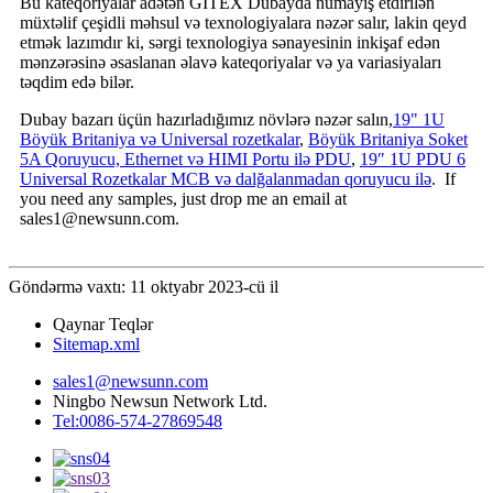
Bu kateqoriyalar adətən GITEX Dubayda nümayiş etdirilən
müxtəlif çeşidli məhsul və texnologiyalara nəzər salır, lakin qeyd
etmək lazımdır ki, sərgi texnologiya sənayesinin inkişaf edən
mənzərəsinə əsaslanan əlavə kateqoriyalar və ya variasiyaları
təqdim edə bilər.
Dubay bazarı üçün hazırladığımız növlərə nəzər salın,
19" 1U
Böyük Britaniya və Universal rozetkalar
,
Böyük Britaniya Soket
5A Qoruyucu, Ethernet və HIMI Portu ilə PDU
,
19″ 1U PDU 6
Universal Rozetkalar MCB və dalğalanmadan qoruyucu ilə
. If
you need any samples, just drop me an email at
sales1@newsunn.com.
Göndərmə vaxtı: 11 oktyabr 2023-cü il
Qaynar Teqlər
Sitemap.xml
sales1@newsunn.com
Ningbo Newsun Network Ltd.
Tel:0086-574-27869548