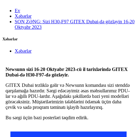
Ev
Xəbərlər
SON ZƏNG: Sizi H30-F97 GITEX Dubai-də gözləyin 16-20
Oktyabr 2023
Xəbərlər
Xəbərlər
Newsunn sizi 16-20 Oktyabr 2023-cü il tarixlərində GITEX
Dubai-də H30-F97-də gözləyir.
GITEX Dubai tezliklə gəlir və Newsunn komandası sizi stenddə
qarşılamağa hazırdır. Sərgi edəcəyimiz əsas məhsullarımız PDU-
lar və ağıllı PDU-lardır. Aşağıdakı şəkillərdə bəzi yeni modelləri
görəcəksiniz. Müştərilərimizin tələblərini ödəmək üçün daha
çevik və sadə proqram təminatı işləyib hazırlayırıq.
Bu sərgi üçün bəzi posterləri təqdim edirik.