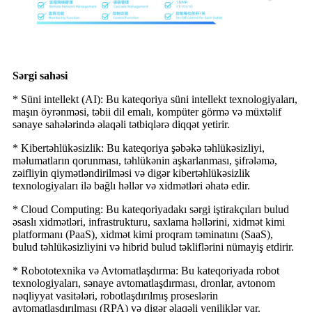
Sərgi sahəsi
* Süni intellekt (AI): Bu kateqoriya süni intellekt texnologiyaları,
maşın öyrənməsi, təbii dil emalı, kompüter görmə və müxtəlif
sənaye sahələrində əlaqəli tətbiqlərə diqqət yetirir.
* Kibertəhlükəsizlik: Bu kateqoriya şəbəkə təhlükəsizliyi,
məlumatların qorunması, təhlükənin aşkarlanması, şifrələmə,
zəifliyin qiymətləndirilməsi və digər kibertəhlükəsizlik
texnologiyaları ilə bağlı həllər və xidmətləri əhatə edir.
* Cloud Computing: Bu kateqoriyadakı sərgi iştirakçıları bulud
əsaslı xidmətləri, infrastrukturu, saxlama həllərini, xidmət kimi
platformanı (PaaS), xidmət kimi proqram təminatını (SaaS),
bulud təhlükəsizliyini və hibrid bulud təkliflərini nümayiş etdirir.
* Robototexnika və Avtomatlaşdırma: Bu kateqoriyada robot
texnologiyaları, sənaye avtomatlaşdırması, dronlar, avtonom
nəqliyyat vasitələri, robotlaşdırılmış proseslərin
avtomatlaşdırılması (RPA) və digər əlaqəli yeniliklər var.