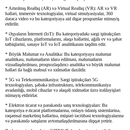
* Artırılmış Reallıq (AR) və Virtual Reallıq (VR): AR və VR
həlləri, immersiv texnologiyalar, virtual simulyasiyalar, 360
dərəcə video və bu kateqoriyaya aid digər proqramlar nümayiş
etdirilir.
* Əşyaların İnterneti (IoT): Bu kateqoriyadakı sərgi iştirakçıları
IoT cihazlarını, platformalarını, əlaqə həllərini, ağıllı ev və şəhər
tətbiqlərini, sənaye IoT və IoT analitikasını təqdim edir.
* Böyük Məlumat və Analitika: Bu kateqoriyaya məlumat
analitikası, məlumatların idarə edilməsi, məlumatların
vizuallaşdırılması, proqnozlaşdırıcı analitika və böyük məlumat
həlləri ilə bağlı məhsul və xidmətlər daxildir.
* 5G və Telekommunikasiya: Sərgi iştirakçıları 5G
texnologiyaları, şəbəkə infrastrukturu, telekommunikasiya
avadanlığı, mobil cihazlar və əlaqəli xidmətlər üzrə irəliləyişləri
nümayiş etdirirlər.
* Elektron ticarət və pərakəndə satış texnologiyaları: Bu
kateqoriya e-ticarət platformalarına, onlayn ödəniş sistemlərinə,
rəqəmsal marketinq həllərinə, müştəri təcrübəsi texnologiyalarına
və pərakəndə satışların avtomatlaşdırılmasına diqqət yetirir.