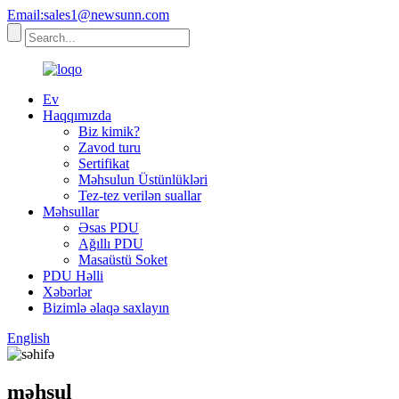
Email:sales1@newsunn.com
Ev
Haqqımızda
Biz kimik?
Zavod turu
Sertifikat
Məhsulun Üstünlükləri
Tez-tez verilən suallar
Məhsullar
Əsas PDU
Ağıllı PDU
Masaüstü Soket
PDU Həlli
Xəbərlər
Bizimlə əlaqə saxlayın
English
məhsul