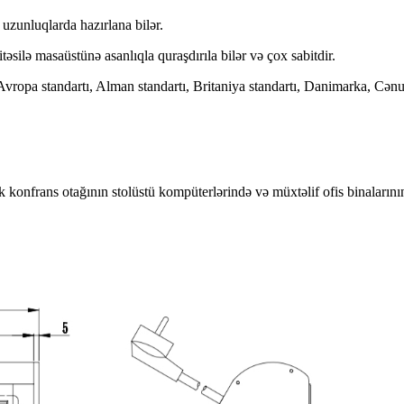
uzunluqlarda hazırlana bilər.
əsilə masaüstünə asanlıqla quraşdırıla bilər və çox sabitdir.
vropa standartı, Alman standartı, Britaniya standartı, Danimarka, Cənubi
ük konfrans otağının stolüstü kompüterlərində və müxtəlif ofis binaların