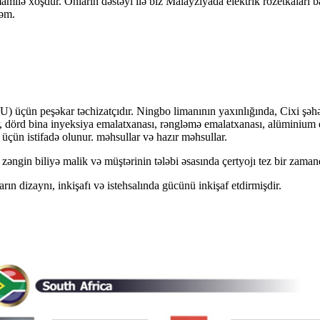
milə xoşdur. Onların dəstəyi ilə biz Malayziyada elektrik rozetkaları b
rəm.
U) üçün peşəkar təchizatçıdır. Ningbo limanının yaxınlığında, Cixi şə
, dörd bina inyeksiya emalatxanası, rəngləmə emalatxanası, alüminium 
 üçün istifadə olunur. məhsullar və hazır məhsullar.
rə zəngin biliyə malik və müştərinin tələbi əsasında çertyojı tez bir z
n dizaynı, inkişafı və istehsalında gücünü inkişaf etdirmişdir.