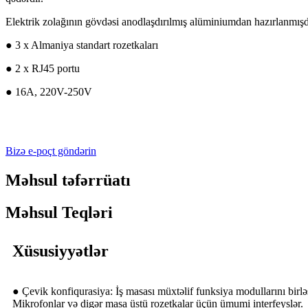
Elektrik zolağının gövdəsi anodlaşdırılmış alüminiumdan hazırlanmışd
● 3 x Almaniya standart rozetkaları
● 2 x RJ45 portu
● 16A, 220V-250V
Bizə e-poçt göndərin
Məhsul təfərrüatı
Məhsul Teqləri
Xüsusiyyətlər
● Çevik konfiqurasiya: İş masası müxtəlif funksiya modullarını birlə
Mikrofonlar və digər masa üstü rozetkalar üçün ümumi interfeyslər.