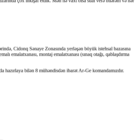
azarında çox inkişaf etdik. Mən nə vaxt olsa sual verə bilərəm və hər
hərində, Cidonq Sənaye Zonasında yerləşən böyük istehsal bazasına
emalı emalatxanası, montaj emalatxanası (sınaq otağı, qablaşdırma
amanda hazırlaya bilən 8 mühəndisdən ibarət Ar-Ge komandamızdır.