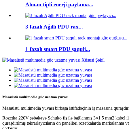
Alman tipli enerji paylama...
3 fazalı Ağıllı PDU rax...
1 fazalı smart PDU şaquli...
Masaüstü multimedia güc uzatma yuvası
Masaüstü multimedia yuvası birbaşa istifadəçinin iş masasına quraşdırıl
Rozetka 220V şəbəkəyə Schuko fiş ilə bağlanmış 3×1,5 mm2 kabel ilə q
quraşdırılmış təkrarlayıcıların ön panelləri rozetkalarda markalanma
qədərdir.