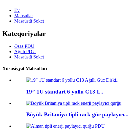
Ev
Məhsullar
Masaüstü Soket
Kateqoriyalar
Əsas PDU
Ağıllı PDU
Masaüstü Soket
Xüsusiyyət Məhsulları
19” 1U standart 6 yollu C13 I...
Böyük Britaniya tipli rack güc paylayıcı...