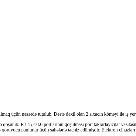
maq üçün nəzərdə tutulub. Dəstə daxil olan 2 sıxacın köməyi ilə iş yerin
oşulub. RJ-45 cat.6 portlarının qoşulması port təkrarlayıcılar vasitə
 və qoruyucu panjurlar üçün sahələrlə təchiz edilmişdir. Elektron ciha