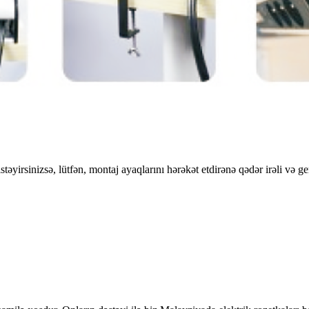
yirsinizsə, lütfən, montaj ayaqlarını hərəkət etdirənə qədər irəli və ger