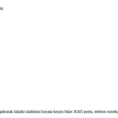
ır.
şdirərək faktiki tələbinizi həyata keçirə bilər: RJ45 portu, telefon ro