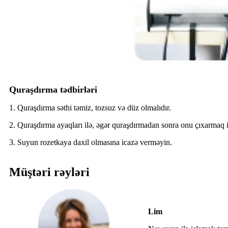
Quraşdırma tədbirləri
1. Quraşdırma səthi təmiz, tozsuz və düz olmalıdır.
2. Quraşdırma ayaqları ilə, əgər quraşdırmadan sonra onu çıxarmaq istə
3. Suyun rozetkaya daxil olmasına icazə verməyin.
Müştəri rəyləri
Lim