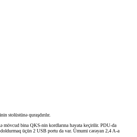
in stolüstünə quraşdırılır.
silə mövcud bina QKS-nin kordlarına həyata keçirilir. PDU-da
zları doldurmaq üçün 2 USB portu da var. Ümumi cərəyan 2,4 A-a