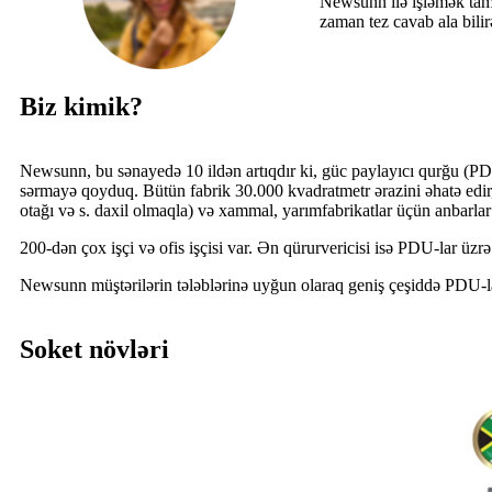
Newsunn ilə işləmək tama
zaman tez cavab ala bili
Biz kimik?
Newsunn, bu sənayedə 10 ildən artıqdır ki, güc paylayıcı qurğu (PD
sərmayə qoyduq. Bütün fabrik 30.000 kvadratmetr ərazini əhatə edir
otağı və s. daxil olmaqla) və xammal, yarımfabrikatlar üçün anbarlar
200-dən çox işçi və ofis işçisi var. Ən qürurvericisi isə PDU-lar üz
Newsunn müştərilərin tələblərinə uyğun olaraq geniş çeşiddə PDU-ları
Soket növləri