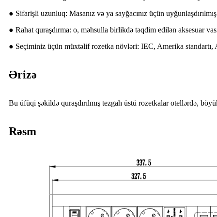
● Sifarişli uzunluq: Masanız və ya sayğacınız üçün uyğunlaşdırılmış 
● Rahat quraşdırma: o, məhsulla birlikdə təqdim edilən aksesuar vasit
● Seçiminiz üçün müxtəlif rozetka növləri: IEC, Amerika standartı, A
Ərizə
Bu üfüqi şəkildə quraşdırılmış tezgah üstü rozetkalar otellərdə, böy
Rəsm